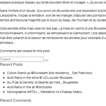
espace publique disparu qui la fait pourtant rêver et voyager; «
j’ai pensé
Sans l’ombre d’un doute,
Souvenirs de Bruxelles
est une exposition à la f
Léopoldine, n’a pas la tentation, soit de les manger, d’ajouter des pompons
temps architectural magnifié par le souci du beau, de l’humain et du durab
Cela semble drôle mais cela ne l’est pas. La mise en vernis d’une Bruxelle
fonctionnalisent, s’uniformisent, se refroidissent et s’amochent. Une dé
mal-être collectif et le besoin de rembobiner les années pour s’extraire 
pinceaux …
Comments are closed for this post.
Recent Posts
Colors Stand up @Sunbeam Arts residency _ San Francisco
Acid Rains in the wind @ UCLouvain Brussels
Au fil de la Dendre, la Géante de Vies _ Brugelette
Acid Rains in the air @Wolubilis
Monographie ARTS+ _ Médiatine Vs Chateau Malou
Recent Comments