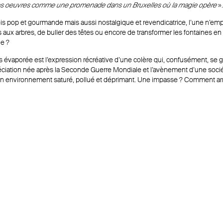
 les oeuvres comme une promenade dans un Bruxelles où la magie opère
».
ois pop et gourmande mais aussi nostalgique et revendicatrice, l’une n’empê
 aux arbres, de buller des têtes ou encore de transformer les fontaines en g
le ?
s évaporée est l’expression récréative d’une colère qui, confusément, se gé
préciation née après la Seconde Guerre Mondiale et l’avènement d’une soc
d’un environnement saturé, pollué et déprimant. Une impasse ? Comment arr