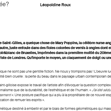
mée?
Léopoldine Roux
e Saint-Gilles, a quelque chose de Mary Poppins, la célèbre nurse an
utre, juste enfouie dans des fioles colorées de vernis à ongles dont e
oir&blanc de Bruxelles, imprimées dans la première moitié du 20ème si
 triste de Londres. Qu’importe le moyen, un claquement de doigt ou un
rtistique ne sont pas une gentille fiction. Ne nous y trompons pas ! L’oeuvr
alité bien cruelle : la perte du beau dans le paysage urbain contemporain de
int-gilloise expose le travail de l’artiste afin d’évoquer la question comple
nalisme que de la durabilité, de l’esthétique et de l’humain. «
J’ai été sédu
ngement »
. Une posture pacifique qui a plu à la propriétaire de ce nouvel 
cation de remuer les esprits ».
smétique destiné à embellir et par le biais de formes géométriques qui mas