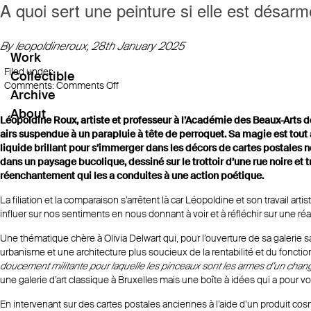
A quoi sert une peinture si elle est désar
By leopoldineroux,
28th January 2025
Work
Filed under:
Collectible
on
Comments:
Comments Off
Archive
A
About
quoi
Léopoldine Roux, artiste et professeur à l’Académie des Beaux-Arts d
sert
airs suspendue à un parapluie à tête de perroquet. Sa magie est tout a
une
liquide brillant pour s’immerger dans les décors de cartes postales n
peinture
dans un paysage bucolique, dessiné sur le trottoir d’une rue noire et
si
réenchantement qui les a conduites à une action poétique.
elle
est
La filiation et la comparaison s’arrêtent là car Léopoldine et son travail a
désarmée?
influer sur nos sentiments en nous donnant à voir et à réfléchir sur une ré
Une thématique chère à Olivia Delwart qui, pour l’ouverture de sa galerie sa
urbanisme et une architecture plus soucieux de la rentabilité et du fonction
doucement militante pour laquelle les pinceaux sont les armes d’un cha
une galerie d’art classique à Bruxelles mais une boîte à idées qui a pour vo
En intervenant sur des cartes postales anciennes à l’aide d’un produit co