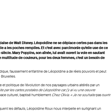
glaise de Walt Disney. Léopoldine ne se déplace certes pas dans les
lle a les poches remplies. Et c’est avec parcimonie qu’elle use de ce
ècle. Mary Poppins, son aînée, lui avait ouvert la voie en sautant
e multitude de couleurs, pour les deux femmes, c’est un besoin de
e ludique, faussement enfantine de Léopoldine a de réels pouvoirs et peut
 Bruxelles.
xe et politique de l’évolution de nos paysages urbains altérés par un
ite par les cartes postales de Léopoldine car j’y ai vu une oeuvre
espace culturel, baptisé humblement
Chez Olivia. « Je ne souhaite
pas ouvrir
quent les défauts, Léopoldine Roux nous interpelle en surlignant un